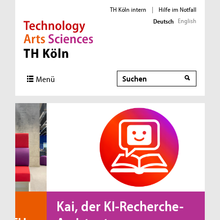
TH Köln intern
|
Hilfe im Notfall
English
Deutsch
Direkt zur Hauptnavigation
Direkt zur Subnavigation
Direkt zum Inhalt
Direkt zum Fußbereich
Suche
Menü
Kai, der KI-Recherche-